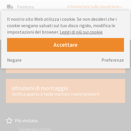
Informazioni sulla spedizione »
Fornitura
Il nostro sito Web utilizza i cookie. Se non desideri che i
cookie vengano salvati sul tuo disco rigido, modifica le
impostazioni del browser.
Leggi di più sui cookie
Accettare
Misurazione
Negare
Preferenze
Come misurare correttamente la finestra
istruzioni di montaggio
Verifica quanto è facile montare i nostri prodotti
Più visitato
Tende plissettate