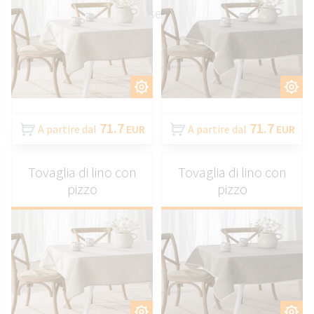
fantasia per diverse apparecchiature.
PERSONALIZZARE
PERSONALIZZARE
71.7
71.7
A partire dal
EUR
A partire dal
EUR
Tovaglia di lino con
Tovaglia di lino con
pizzo
pizzo
PERSONALIZZARE
PERSONALIZZARE