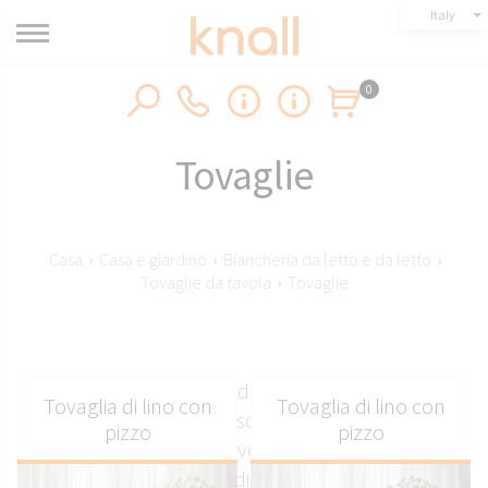
Italy
0
Tovaglie
Casa
›
Casa e giardino
›
Biancheria da letto e da letto
›
Tovaglie da tavola
›
Tovaglie
Tovaglie per tavoli rotondi e rettangolari realizzate
Tovaglia di lino con
Tovaglia di lino con
in cotone, lino, seta, viscosa, poliestere e sisal,
pizzo
pizzo
disponibili anche in versioni antimacchia.
Un'ampia selezione di tessuti a tinta unita e