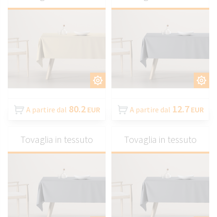
PERSONALIZZARE
PERSONALIZZARE
80.2
12.7
A partire dal
EUR
A partire dal
EUR
Tovaglia in tessuto
Tovaglia in tessuto