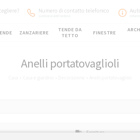
egliere?
Numero di contatto telefonico
Aiut
Gestione dell'ordine
Inform
TENDE DA
ARCH
ENDE
ZANZARIERE
FINESTRE
TETTO
Anelli portatovaglioli
Casa
›
Casa e giardino
›
Decorazione
›
Anelli portatovaglioli
tatovaglioli decorativi, perfetti per ristoranti e tavole i
Fornitura