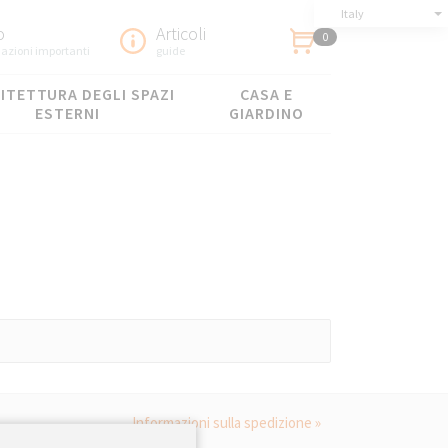
Italy
o
Articoli
0
azioni importanti
guide
ITETTURA DEGLI SPAZI
CASA E
ESTERNI
GIARDINO
mbandite con eleganza.
Informazioni sulla spedizione »