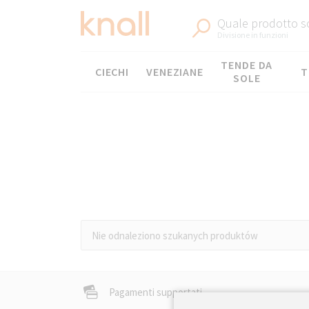
Quale prodotto sc
Divisione in funzioni
Menù
TENDE DA
CIECHI
VENEZIANE
T
SOLE
Nie odnaleziono szukanych produktów
Bellissimi anelli por
Pagamenti supportati