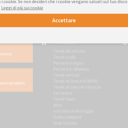
 i cookie. Se non desideri che i cookie vengano salvati sul tuo disco
.
Leggi di più sui cookie
Accettare
Più visitato
Tende plissettate
inestra
Tende a rullo
Persiane in legno
Persiane in alluminio
Tende verticali
Tende da finestra FAKRO
nostri prodotti
Tende da sole per terrazze
Zanzariere
Tende Fakro
ditta
istruzioni di montaggio
Ordina campioni
Knall Youtube