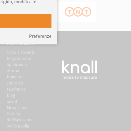
 rigido, modifica le
Preferenze
Informazione
Circa la società
Regolamento
Spedizione
ritorna
Numero di
contatto
telefonico
Blog
Sconti
Misurazione
Galleria
dell'ispirazione
politica sulla