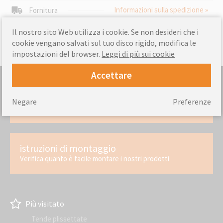
Informazioni sulla spedizione »
Fornitura
Il nostro sito Web utilizza i cookie. Se non desideri che i
cookie vengano salvati sul tuo disco rigido, modifica le
impostazioni del browser.
Leggi di più sui cookie
Accettare
Misurazione
Negare
Preferenze
Come misurare correttamente la finestra
istruzioni di montaggio
Verifica quanto è facile montare i nostri prodotti
Più visitato
Tende plissettate