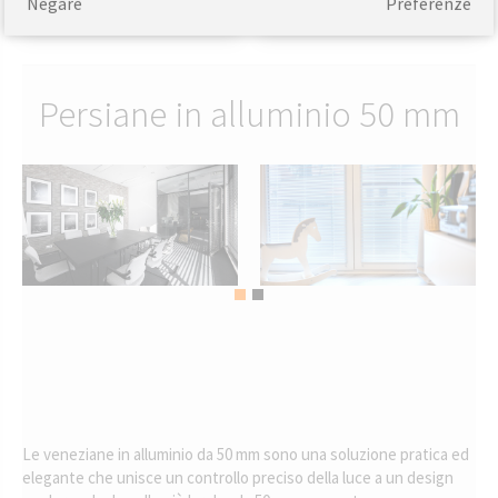
Negare
Preferenze
120.35
107.59
A partire dal
EUR
A partire dal
EUR
Persiane in alluminio 50 mm
Le veneziane in alluminio da 50 mm sono una soluzione pratica ed
elegante che unisce un controllo preciso della luce a un design