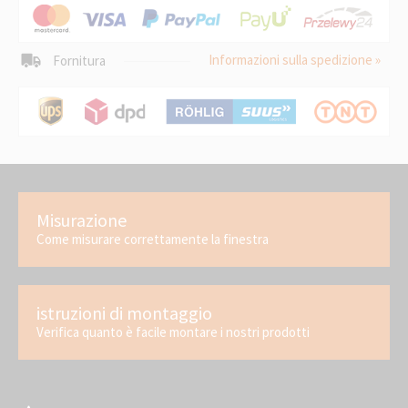
Informazioni sulla spedizione »
Fornitura
Misurazione
Come misurare correttamente la finestra
istruzioni di montaggio
Verifica quanto è facile montare i nostri prodotti