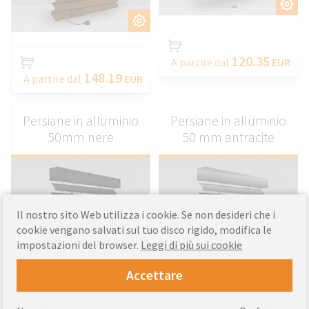
PERSONALIZZARE
PERSONALIZZARE
120.35
A partire dal
EUR
148.19
A partire dal
EUR
Persiane in alluminio
Persiane in alluminio
50mm nere
50 mm antracite
Il nostro sito Web utilizza i cookie. Se non desideri che i
cookie vengano salvati sul tuo disco rigido, modifica le
impostazioni del browser.
Leggi di più sui cookie
PERSONALIZZARE
PERSONALIZZARE
Accettare