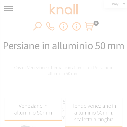
Italy
0
Persiane in alluminio 50 mm
Casa
›
Veneziane
›
Persiane in alluminio
›
Persiane in
alluminio 50 mm
Persiane in alluminio da 50 mm di Knall realizzate
Veneziane in
Tende veneziane in
su misura: eleganti, resistenti e perfettamente
alluminio 50mm
alluminio 50mm,
montate.
scaletta a cinghia