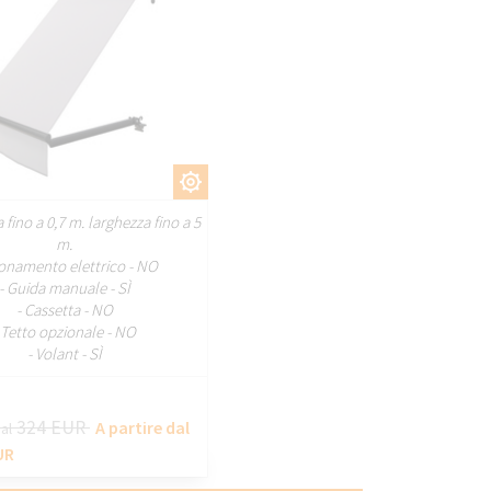
PERSONALIZZARE
 fino a 0,7 m. larghezza fino a 5
m.
ionamento elettrico - NO
- Guida manuale - SÌ
- Cassetta - NO
 Tetto opzionale - NO
- Volant - SÌ
324 EUR
A partire dal
dal
UR