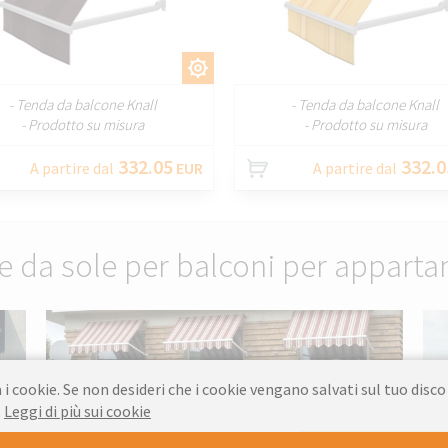
PERSONALIZZARE
PERSONALIZZA
- Tenda da balcone Knall
- Tenda da balcone Knall
- Prodotto su misura
- Prodotto su misura
332.05
332.0
A partire dal
EUR
A partire dal
e da sole per balconi per apparta
 i cookie. Se non desideri che i cookie vengano salvati sul tuo disco
.
Leggi di più sui cookie