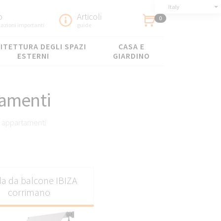
Italy
o
Articoli
0
azioni importanti
guide
ITETTURA DEGLI SPAZI
CASA E
ESTERNI
GIARDINO
tamenti
r appartamenti
 per soddisfare le
a da balcone IBIZA
 contribuiscono a
corrimano
fruibili durante tutto
grarsi naturalmente con