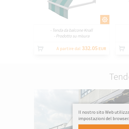
PERSONALIZZARE
- Tenda da balcone Knall
- Prodotto su misura
332.05
A partire dal
EUR
Tend
Il nostro sito Web utilizza
impostazioni del browser