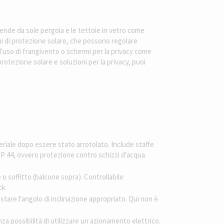
ende da sole pergola e le tettoie in vetro come
mi di protezione solare, che possono regolare
l'uso di frangivento o schermi per la privacy come
otezione solare e soluzioni per la privacy, puoi
riale dopo essere stato arrotolato. Include staffe
o IP 44, ovvero protezione contro schizzi d'acqua
 o soffitto (balcone sopra). Controllabile
ck.
ostare l'angolo di inclinazione appropriato. Qui non è
a possibilità di utilizzare un azionamento elettrico.