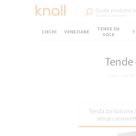
Quale prodotto sc
Divisione in funzioni
Menù
TENDE DA
CIECHI
VENEZIANE
T
SOLE
Tende 
Casa
›
Tende 
Le tende da sole 
Tenda da balcone 
esigenze specifi
senza cassonet
mantenere una tempera
il giorno. Il loro des