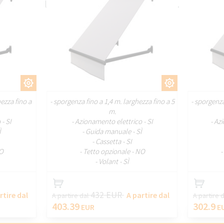
le facciate degli edifici residenziali.
ZZARE
PERSONALIZZARE
hezza fino a
- sporgenza fino a 1,4 m. larghezza fino a 5
- sporgenza
m.
- SI
- Azionamento elettrico - SI
- Az
Ì
- Guida manuale - SÌ
- Cassetta - SI
NO
- Tetto opzionale - NO
-
- Volant - SÌ
432 EUR
rtire dal
A partire dal
A partire dal
A partire 
403.39
302.9
EUR
E