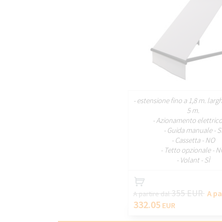
PERSONALI
- estensione fino a 1,8 m. larg
5 m.
- Azionamento elettrico 
- Guida manuale - S
- Cassetta - NO
- Tetto opzionale - 
- Volant - SÌ
355 EUR
A pa
A partire dal
332.05
EUR