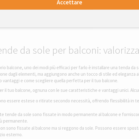
Accettare
nde da sole per balconi: valorizza
io balcone, uno dei modi più efficaci per farlo è installare una tenda da sol
ione dagli elementi, ma aggiungono anche un tocco di stile ed eleganza a
loro vantaggi e come scegliere quella perfetta per il tuo balcone.
er il tuo balcone, ognuna con le sue caratteristiche e vantaggi unici. Alc
no essere estese o ritirate secondo necessità, offrendo flessibilità in te
ste tende da sole sono fissate in modo permanente al balcone e fornisco
iù permanente.
non sono fissate al balcone ma si reggono da sole. Possono essere spost
azio esterno.