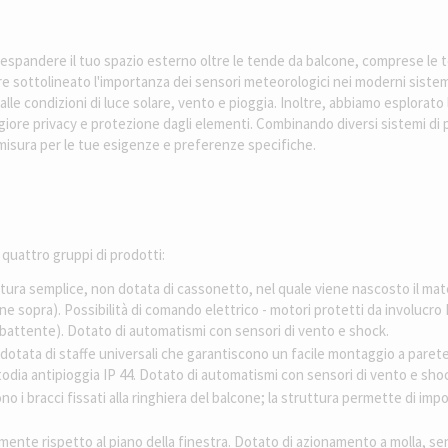
 espandere il tuo spazio esterno oltre le tende da balcone, comprese le t
tre sottolineato l'importanza dei sensori meteorologici nei moderni siste
le condizioni di luce solare, vento e pioggia. Inoltre, abbiamo esplorato 
re privacy e protezione dagli elementi. Combinando diversi sistemi di pr
misura per le tue esigenze e preferenze specifiche.
quattro gruppi di prodotti:
tura semplice, non dotata di cassonetto, nel quale viene nascosto il mate
one sopra). Possibilità di comando elettrico - motori protetti da involucr
ia battente). Dotato di automatismi con sensori di vento e shock.
 dotata di staffe universali che garantiscono un facile montaggio a parete
todia antipioggia IP 44. Dotato di automatismi con sensori di vento e sho
no i bracci fissati alla ringhiera del balcone; la struttura permette di imp
nte rispetto al piano della finestra. Dotato di azionamento a molla, senz