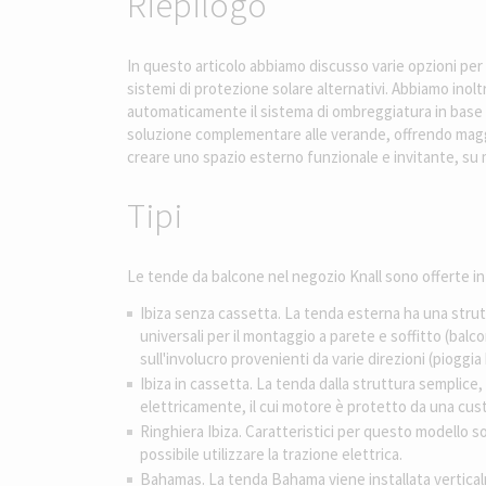
Riepilogo
In questo articolo abbiamo discusso varie opzioni per
sistemi di protezione solare alternativi. Abbiamo inol
automaticamente il sistema di ombreggiatura in base al
soluzione complementare alle verande, offrendo maggio
creare uno spazio esterno funzionale e invitante, su 
Tipi
Le tende da balcone nel negozio Knall sono offerte in 
Ibiza senza cassetta. La tenda esterna ha una strut
universali per il montaggio a parete e soffitto (balc
sull'involucro provenienti da varie direzioni (piogg
Ibiza in cassetta. La tenda dalla struttura semplice,
elettricamente, il cui motore è protetto da una cus
Ringhiera Ibiza. Caratteristici per questo modello so
possibile utilizzare la trazione elettrica.
Bahamas. La tenda Bahama viene installata verticalme