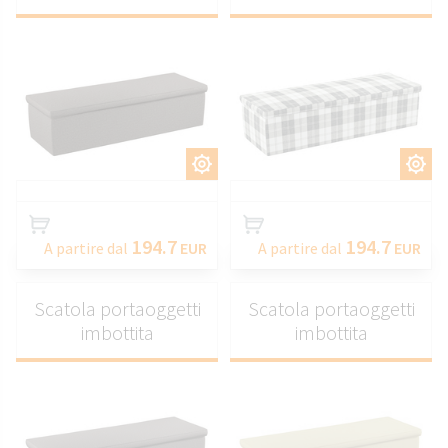
PERSONALIZZARE
PERSONALIZZARE
194.7
194.7
A partire dal
EUR
A partire dal
EUR
Scatola portaoggetti
Scatola portaoggetti
imbottita
imbottita