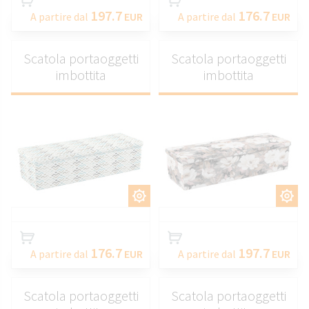
197.7
176.7
A partire dal
EUR
A partire dal
EUR
Scatola portaoggetti
Scatola portaoggetti
imbottita
imbottita
PERSONALIZZARE
PERSONALIZZARE
176.7
197.7
A partire dal
EUR
A partire dal
EUR
Scatola portaoggetti
Scatola portaoggetti