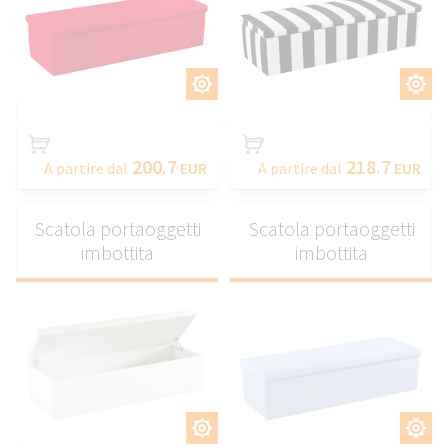
PERSONALIZZARE
PERSONALIZZARE
200.7
218.7
A partire dal
EUR
A partire dal
EUR
Scatola portaoggetti
Scatola portaoggetti
imbottita
imbottita
PERSONALIZZARE
PERSONALIZZARE