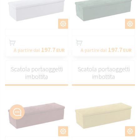
PERSONALIZZARE
PERSONALIZZARE
197.7
197.7
A partire dal
EUR
A partire dal
EUR
Scatola portaoggetti
Scatola portaoggetti
imbottita
imbottita
PERSONALIZZARE
PERSONALIZZARE