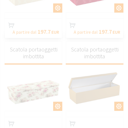
PERSONALIZZARE
PERSONALIZZARE
197.7
197.7
A partire dal
EUR
A partire dal
EUR
Scatola portaoggetti
Scatola portaoggetti
imbottita
imbottita
PERSONALIZZARE
PERSONALIZZARE