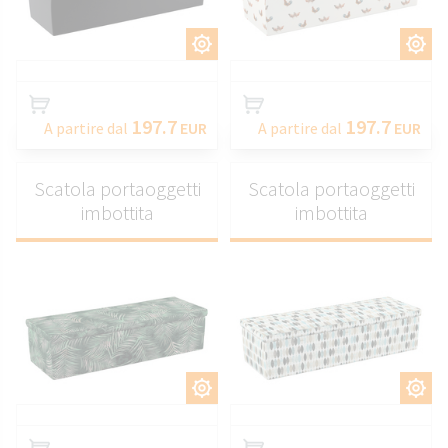
PERSONALIZZARE
PERSONALIZZARE
197.7
197.7
A partire dal
EUR
A partire dal
EUR
Scatola portaoggetti
Scatola portaoggetti
imbottita
imbottita
PERSONALIZZARE
PERSONALIZZARE