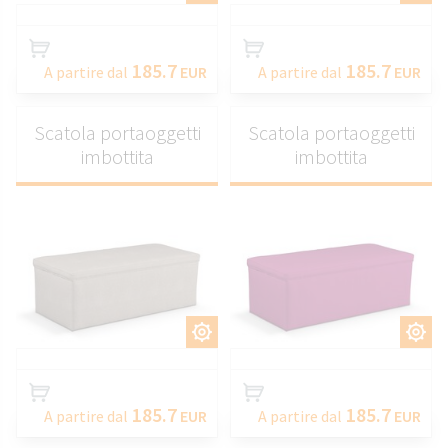
185.7
185.7
A partire dal
EUR
A partire dal
EUR
Scatola portaoggetti
Scatola portaoggetti
imbottita
imbottita
PERSONALIZZARE
PERSONALIZZARE
185.7
185.7
A partire dal
EUR
A partire dal
EUR