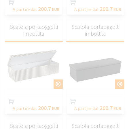
200.7
200.7
A partire dal
EUR
A partire dal
EUR
Scatola portaoggetti
Scatola portaoggetti
imbottita
imbottita
PERSONALIZZARE
PERSONALIZZARE
200.7
200.7
A partire dal
EUR
A partire dal
EUR
Scatola portaoggetti
Scatola portaoggetti