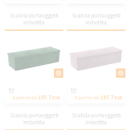
Scatola portaoggetti
Scatola portaoggetti
imbottita
imbottita
PERSONALIZZARE
PERSONALIZZARE
197.7
197.7
A partire dal
EUR
A partire dal
EUR
Scatola portaoggetti
Scatola portaoggetti
imbottita
imbottita