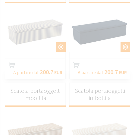
PERSONALIZZARE
PERSONALIZZARE
200.7
200.7
A partire dal
EUR
A partire dal
EUR
Scatola portaoggetti
Scatola portaoggetti
imbottita
imbottita