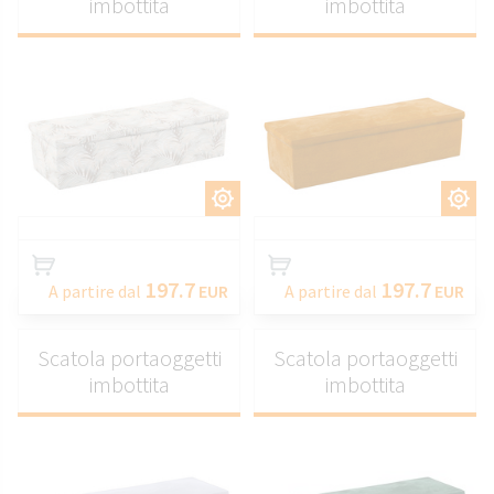
imbottita
imbottita
PERSONALIZZARE
PERSONALIZZARE
197.7
197.7
A partire dal
EUR
A partire dal
EUR
Scatola portaoggetti
Scatola portaoggetti
imbottita
imbottita