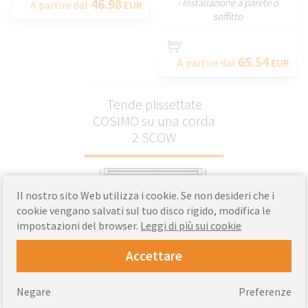
46.98
- Installazione a parete o
A partire dal
EUR
soffitto
65.54
A partire dal
EUR
Tende plissettate
COSIMO su una corda
2 SCOW
Il nostro sito Web utilizza i cookie. Se non desideri che i
cookie vengano salvati sul tuo disco rigido, modifica le
impostazioni del browser.
Leggi di più sui cookie
Accettare
PERSONALIZZARE
- Elevata durata e resistenza
Negare
Preferenze
alla trazione