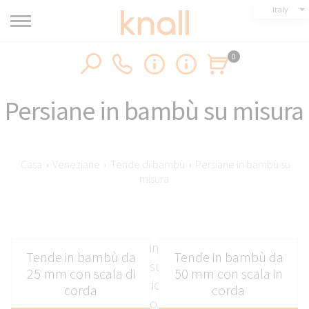
Italy
0
Persiane in bambù su misura
Casa
›
Veneziane
›
Tende di bambù
›
Persiane in bambù su
misura
Moderne veneziane in bambù per interni e
Tende in bambù da
Tende in bambù da
veneziane in bambù su misura. Perfette per
25 mm con scala di
50 mm con scala in
soggiorno, cucina e ufficio, disponibili con lamelle
corda
corda
da 25 mm e 50 mm, con scaletta a nastro o a