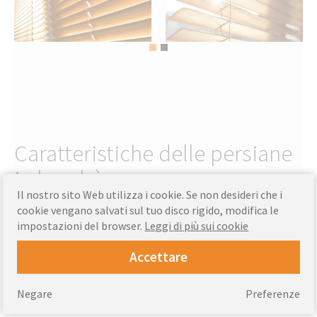
Caratteristiche delle persiane
in bambù
Il nostro sito Web utilizza i cookie. Se non desideri che i
cookie vengano salvati sul tuo disco rigido, modifica le
Le coperture in bambù offerte nel negozio Knall sono disponibili
impostazioni del browser.
Leggi di più sui cookie
in due varianti, che differiscono per la larghezza delle lamelle: 25
mm e 50 mm. Il primo è così leggero che può essere montato non
Accettare
solo a parete e soffitto, ma anche al telaio della finestra. Le
veneziane con lamelle larghe 50 mm sono notevolmente più
pesanti. Tenendo presente questo, dovrebbero essere fissati
Negare
Preferenze
solo al muro o al soffitto.