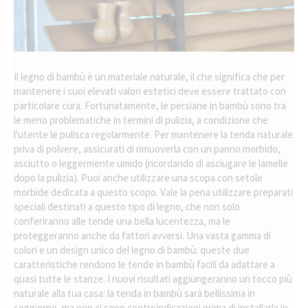
Il legno di bambù è un materiale naturale, il che significa che per
mantenere i suoi elevati valori estetici deve essere trattato con
particolare cura. Fortunatamente, le persiane in bambù sono tra
le meno problematiche in termini di pulizia, a condizione che
l'utente le pulisca regolarmente. Per mantenere la tenda naturale
priva di polvere, assicurati di rimuoverla con un panno morbido,
asciutto o leggermente umido (ricordando di asciugare le lamelle
dopo la pulizia). Puoi anche utilizzare una scopa con setole
morbide dedicata a questo scopo. Vale la pena utilizzare preparati
speciali destinati a questo tipo di legno, che non solo
conferiranno alle tende una bella lucentezza, ma le
proteggeranno anche da fattori avversi. Una vasta gamma di
colori e un design unico del legno di bambù: queste due
caratteristiche rendono le tende in bambù facili da adattare a
quasi tutte le stanze. I nuovi risultati aggiungeranno un tocco più
naturale alla tua casa: la tenda in bambù sarà bellissima in
soggiorno, ma non ci sono controindicazioni prima di installarla in