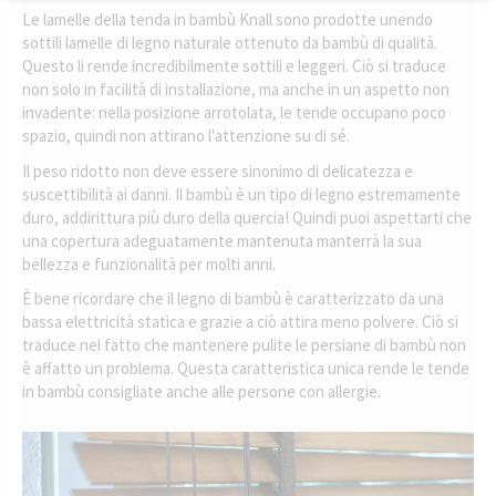
Le lamelle della tenda in bambù Knall sono prodotte unendo
sottili lamelle di legno naturale ottenuto da bambù di qualità.
Questo li rende incredibilmente sottili e leggeri. Ciò si traduce
non solo in facilità di installazione, ma anche in un aspetto non
invadente: nella posizione arrotolata, le tende occupano poco
spazio, quindi non attirano l'attenzione su di sé.
Il peso ridotto non deve essere sinonimo di delicatezza e
suscettibilità ai danni. Il bambù è un tipo di legno estremamente
duro, addirittura più duro della quercia! Quindi puoi aspettarti che
una copertura adeguatamente mantenuta manterrà la sua
bellezza e funzionalità per molti anni.
È bene ricordare che il legno di bambù è caratterizzato da una
bassa elettricità statica e grazie a ciò attira meno polvere. Ciò si
traduce nel fatto che mantenere pulite le persiane di bambù non
è affatto un problema. Questa caratteristica unica rende le tende
in bambù consigliate anche alle persone con allergie.