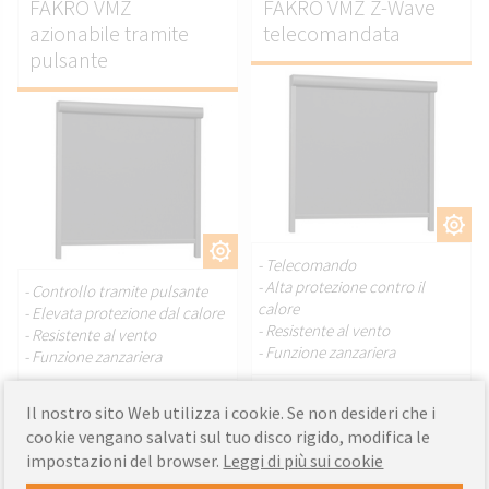
FAKRO VMZ
FAKRO VMZ Z-Wave
azionabile tramite
telecomandata
pulsante
PERSONALIZZARE.
PERSONALIZZARE.
- Telecomando
- Alta protezione contro il
- Controllo tramite pulsante
calore
- Elevata protezione dal calore
- Resistente al vento
- Resistente al vento
- Funzione zanzariera
- Funzione zanzariera
Il nostro sito Web utilizza i cookie. Se non desideri che i
576.52
439.06
A partire dal
EUR
A partire dal
EUR
cookie vengano salvati sul tuo disco rigido, modifica le
impostazioni del browser.
Leggi di più sui cookie