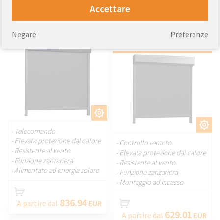
Tenda da finestra
Tenda da finestra
Accettare
FAKRO VMZ Solar
FAKRO VMU da
telecomandata
incasso Z-Wave
Negare
Preferenze
telecomandata
PERSONALIZZARE.
PERSONALIZZARE.
- Telecomando
- Elevata protezione dal calore
- Controllo remoto
- Resistente al vento
- Elevata protezione dal calore
- Funzione zanzariera
- Resistente al vento
- Alimentato ad energia solare
- Funzione zanzariera
- Montaggio ad incasso
836.94
A partire dal
EUR
629.01
A partire dal
EUR