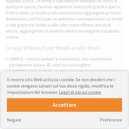
qualsiasi stanza. Le tende a rullo bianche emanano un senso di
purezza e spazio, facendo apparire le stanze più grandi e aperte.
D'altro canto, le tende a rullo nere possono aggiungere un tocco
drammatico, perfetto per un ambiente contemporaneo. Le tende
a rullo grigie e le tende a rullo color crema offrono una via di
mezzo, aggiungendo un aspetto neutro ma elegante a qualsiasi
stanza.
Gruppi di tessuti per tende a rullo Knall
CAMILA – tessuti semplici e trasparenti, che trasmettono
parzialmente la luce. 45 colori tra cui scegliere
LUMINIS – tessuti di alta qualità, ricoperti da un rivestimento
perlato su entrambi i lati. Il rivestimento riflette la luce, creando
Il nostro sito Web utilizza i cookie. Se non desideri che i
interessanti effetti visivi sotto forma di riflessi di luce.
cookie vengano salvati sul tuo disco rigido, modifica le
PARADISE – una famiglia di tessuti ispirati alla natura; con fili di
impostazioni del browser.
Leggi di più sui cookie
bambù, paglia ed erba di juta intrecciati regolarmente.
CHARLOTTE – tessuti gommati e completamente oscuranti;
Accettare
monocromatici.
JULIA - tessuti gommati e completamente oscuranti;
Negare
Preferenze
monocromatici.