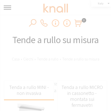
Italy
0
Tende a rullo su misura
Casa
›
Ciechi
›
Tende a rullo
›
Tende a rullo su misura
Tende da interni su misura per una perfetta
Tenda a rullo MINI -
Tenda a rullo MICRO
aderenza alla finestra
non invasiva
in cassonetto -
montata sui
fermavetri