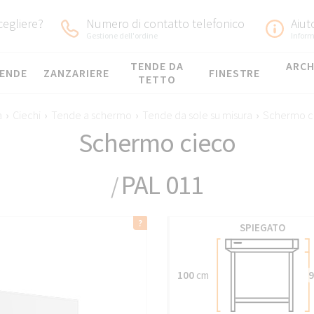
egliere?
Numero di contatto telefonico
Aiut
Gestione dell'ordine
Inform
TENDE DA
ARCH
ENDE
ZANZARIERE
FINESTRE
TETTO
a
›
Ciechi
›
Tende a schermo
›
Tende da sole su misura
›
Schermo c
Schermo cieco
PAL 011
/
SPIEGATO
100
cm
9