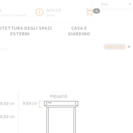
Italy
o
Articoli
0
azioni importanti
guide
ITETTURA DEGLI SPAZI
CASA E
ESTERNI
GIARDINO
CREATORE
ieco
PIEGATO
9.50
cm
9.50
cm
0.50
cm