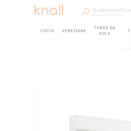
Quale prodotto sc
Divisione in funzioni
Menù
TENDE DA
CIECHI
VENEZIANE
T
SOLE
Cas