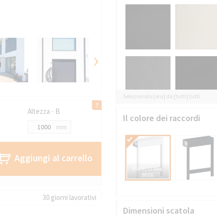
›
Selezionato [ora] da [tutti] tutti
Altezza - B
Il colore dei raccordi
mm
Aggiungi al carrello
BIANCO RAL
9016
30 giorni lavorativi
Dimensioni scatola