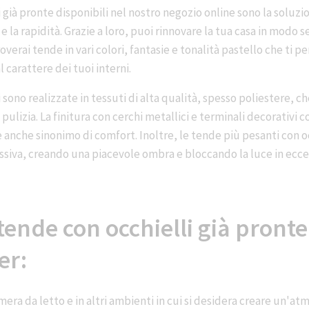
 già pronte disponibili nel nostro negozio online sono la soluzi
 la rapidità. Grazie a loro, puoi rinnovare la tua casa in modo s
roverai tende in vari colori, fantasie e tonalità pastello che ti 
al carattere dei tuoi interni.
 sono realizzate in tessuti di alta qualità, spesso poliestere, c
i pulizia. La finitura con cerchi metallici e terminali decorativi 
 anche sinonimo di comfort. Inoltre, le tende più pesanti con 
essiva, creando una piacevole ombra e bloccando la luce in ecc
tende con occhielli già pront
er:
amera da letto e in altri ambienti in cui si desidera creare un'at