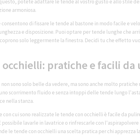
 questo, potete adattare le tende al vostro gusto e allo stile dei
ione armoniosa.
e consentono di fissare le tende al bastone in modo facile e velo
lunghezza e disposizione. Puoi optare per tende lunghe che arriv
oprono solo leggermente la finestra. Decidi tu che effetto vuoi
occhielli: pratiche e facili da
i non sono solo belle da vedere, ma sono anche molto pratiche n
uno scorrimento fluido e senza intoppi delle tende lungo l'ast
uce nella stanza.
re con cui sono realizzate le tende con occhielli è facile da puli
È possibile lavarle in lavatrice o rinfrescarle con l'aspirapolver
de le tende con occhielli una scelta pratica per chi apprezza la f