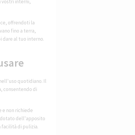
 vostri interni,
ce, offrendoti la
ano fino a terra,
 dare al tuo interno.
 usare
ell'uso quotidiano. Il
a, consentendo di
re e non richiede
e dotato dell'apposito
acilità di pulizia.