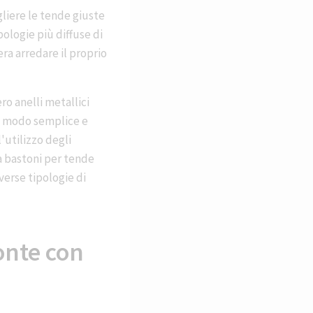
gliere le tende giuste
ologie più diffuse di
era arredare il proprio
ro anelli metallici
 in modo semplice e
l'utilizzo degli
 a bastoni per tende
iverse tipologie di
onte con