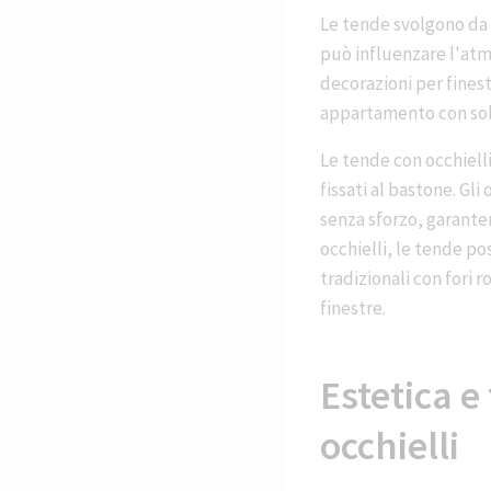
Le tende svolgono da 
può influenzare l'atmo
decorazioni per finest
appartamento con solu
Le tende con occhielli
fissati al bastone. Gl
senza sforzo, garanten
occhielli, le tende po
tradizionali con fori 
finestre.
Estetica e
occhielli