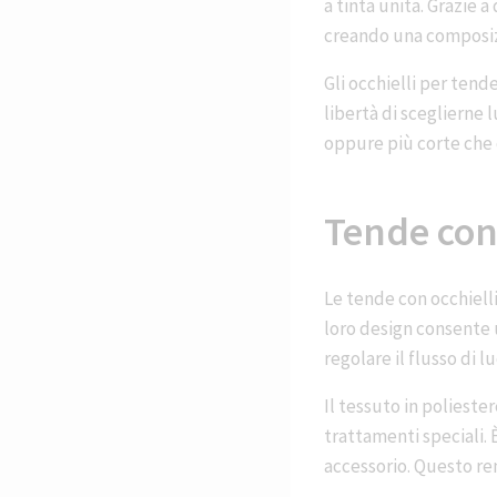
a tinta unita. Grazie a
creando una composiz
Gli occhielli per tend
libertà di sceglierne 
oppure più corte che c
Tende con 
Le tende con occhiell
loro design consente 
regolare il flusso di l
Il tessuto in polieste
trattamenti speciali. 
accessorio. Questo ren