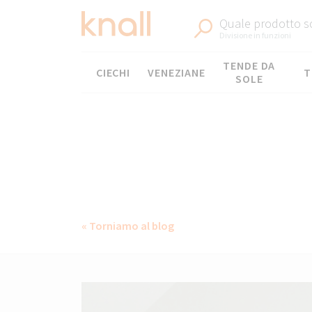
Quale prodotto sc
Divisione in funzioni
Menù
TENDE DA
CIECHI
VENEZIANE
T
SOLE
« Torniamo al blog