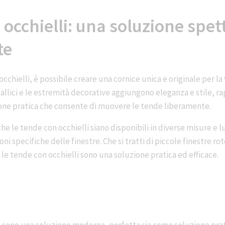
occhielli: una soluzione spet
te
occhielli, è possibile creare una cornice unica e originale per la
etallici e le estremità decorative aggiungono eleganza e stile, 
ne pratica che consente di muovere le tende liberamente.
he le tende con occhielli siano disponibili in diverse misure e 
oni specifiche delle finestre. Che si tratti di piccole finestre r
le tende con occhielli sono una soluzione pratica ed efficace.
i sono una soluzione moderna, perfetta sia come soluzione prat