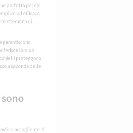
one perfetta per chi
emplice ed efficace.
permetteranno di
he garantiscono
conferisce loro un
occhielli proteggono
esso a seconda delle
e sono
mosfera accogliente. Il