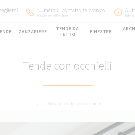
egliere?
Numero di contatto telefonico
Aiut
Gestione dell'ordine
Inform
TENDE DA
ARCH
ENDE
ZANZARIERE
FINESTRE
TETTO
Tende con occhielli
Casa
›
Blog
›
Tende con occhielli