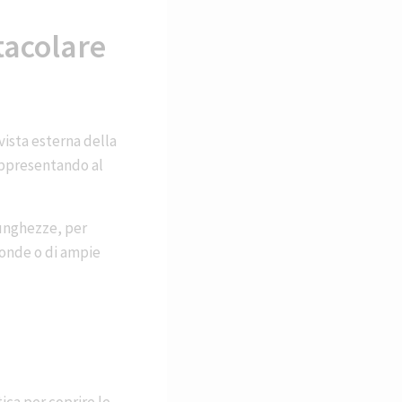
tacolare
 vista esterna della
rappresentando al
lunghezze, per
otonde o di ampie
ica per coprire le