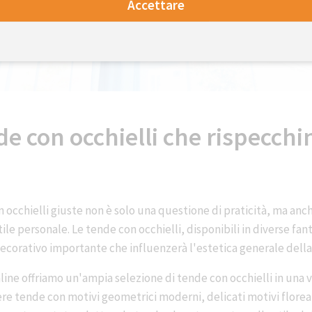
Accettare
de con occhielli che rispecchin
n occhielli giuste non è solo una questione di praticità, ma an
tile personale. Le tende con occhielli, disponibili in diverse fan
corativo importante che influenzerà l'estetica generale della
ine offriamo un'ampia selezione di tende con occhielli in una va
re tende con motivi geometrici moderni, delicati motivi floreal