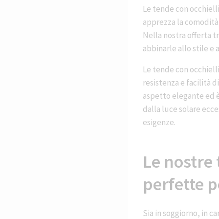
Le tende con occhielli
apprezza la comodità e
Nella nostra offerta t
abbinarle allo stile e 
Le tende con occhielli
resistenza e facilità d
aspetto elegante ed è
dalla luce solare ecc
esigenze.
Le nostre 
perfette p
Sia in soggiorno, in c