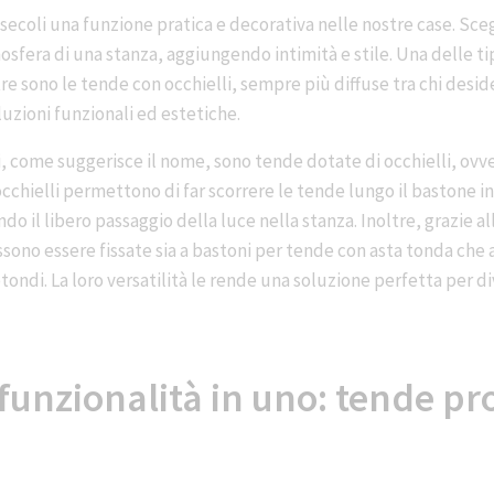
secoli una funzione pratica e decorativa nelle nostre case. Sce
sfera di una stanza, aggiungendo intimità e stile. Una delle tip
re sono le tende con occhielli, sempre più diffuse tra chi desid
zioni funzionali ed estetiche.
, come suggerisce il nome, sono tende dotate di occhielli, ovve
i occhielli permettono di far scorrere le tende lungo il bastone
do il libero passaggio della luce nella stanza. Inoltre, grazie al
ssono essere fissate sia a bastoni per tende con asta tonda che
rotondi. La loro versatilità le rende una soluzione perfetta per d
 funzionalità in uno: tende pr