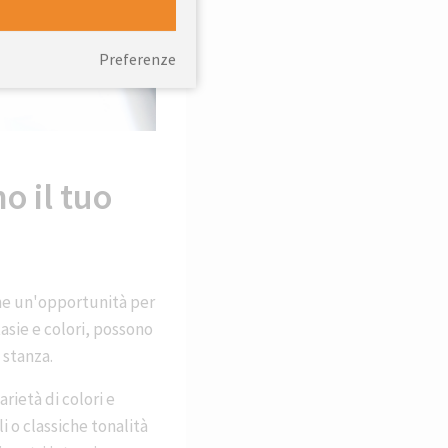
Preferenze
o il tuo
che un'opportunità per
tasie e colori, possono
 stanza.
rietà di colori e
i o classiche tonalità